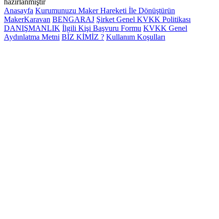
hazırlanmıştır
Anasayfa
Kurumunuzu Maker Hareketi İle Dönüştürün
MakerKaravan
BENGARAJ
Şirket Genel KVKK Politikası
DANIŞMANLIK
İlgili Kişi Başvuru Formu
KVKK Genel
Aydınlatma Metni
BİZ KİMİZ ?
Kullanım Koşulları