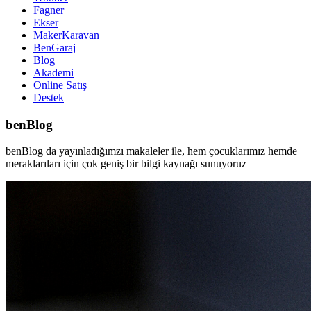
Fagner
Ekser
MakerKaravan
BenGaraj
Blog
Akademi
Online Satış
Destek
benBlog
benBlog da yayınladığımzı makaleler ile, hem çocuklarımız hemde
meraklarıları için çok geniş bir bilgi kaynağı sunuyoruz