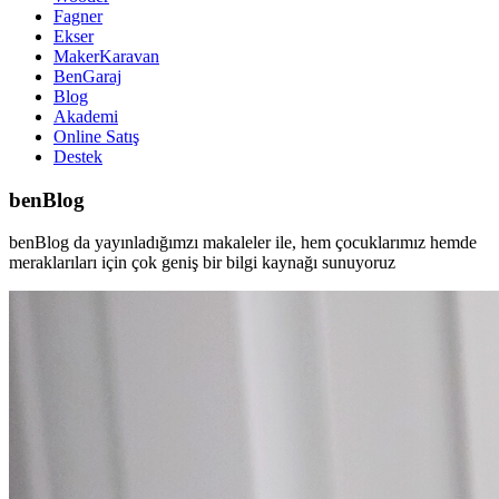
Fagner
Ekser
MakerKaravan
BenGaraj
Blog
Akademi
Online Satış
Destek
benBlog
benBlog da yayınladığımzı makaleler ile, hem çocuklarımız hemde
meraklarıları için çok geniş bir bilgi kaynağı sunuyoruz